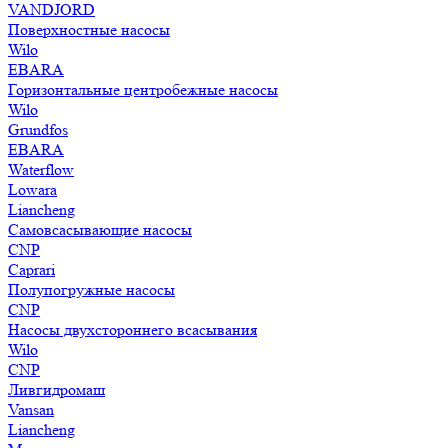
VANDJORD
Поверхностные насосы
Wilo
EBARA
Горизонтальные центробежные насосы
Wilo
Grundfos
EBARA
Waterflow
Lowara
Liancheng
Самовсасывающие насосы
CNP
Caprari
Полупогружные насосы
CNP
Насосы двухстороннего всасывания
Wilo
CNP
Ливгидромаш
Vansan
Liancheng