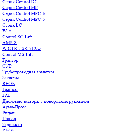
Серия Control DC
Серия Control MP
Серия Control MPC-E
Серия Control MPC-S
Серия LC
Wilo
Control SC-Lift
AMP-S
W-CTRL-SK-712/w
Control MS-Lift
Грантор
CNP
Трубопроводная арматура
Затворы
REON
Гранвэл
FAF
Дисковые затворы с поворотной рукояткой
Арма-Пром
Ридан
Палюр
Задвижки
REON