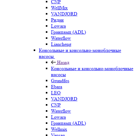
CNP
WellMix
VANDJORD
Ридан
Lowara
Гранпамп (ADL)
Waterflow
Liancheng
Консольные и консольно-моноблочные
насосы
Назад
Консольные и консольно-моноблочные
насосы
Grundfos
Ebara
LEO
VANDJORD
CNP
Waterflow
Lowara
Гранпамп (ADL)
Wellmix
Vansan