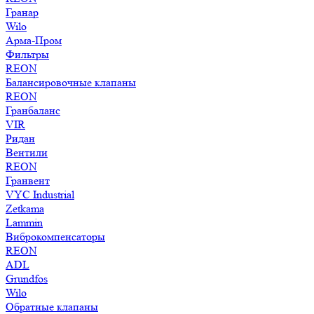
Гранар
Wilo
Арма-Пром
Фильтры
REON
Балансировочные клапаны
REON
Гранбаланс
VIR
Ридан
Вентили
REON
Гранвент
VYC Industrial
Zetkama
Lammin
Виброкомпенсаторы
REON
ADL
Grundfos
Wilo
Обратные клапаны