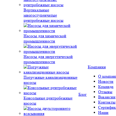
Вертикальные
многоступенчатые
центробежные насосы
Насосы для химической
промышленности
Насосы для энергетической
промышленности
Компания
О компан
Погружные канализационные
Новости
насосы
Команда
Отзывы
Блог
Вакансии
Консольные центробежные
Контакты
насосы
Сертифик
Наши