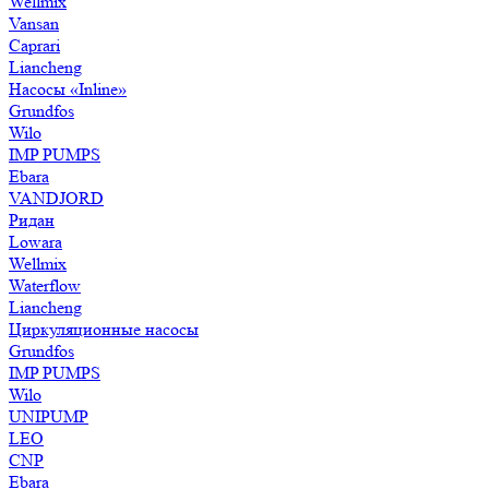
Wellmix
Vansan
Caprari
Liancheng
Насосы «Inline»
Grundfos
Wilo
IMP PUMPS
Ebara
VANDJORD
Ридан
Lowara
Wellmix
Waterflow
Liancheng
Циркуляционные насосы
Grundfos
IMP PUMPS
Wilo
UNIPUMP
LEO
CNP
Ebara