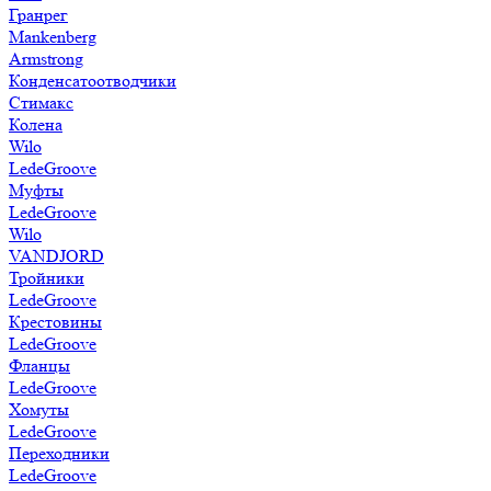
Гранрег
Mankenberg
Armstrong
Конденсатоотводчики
Стимакс
Колена
Wilo
LedeGroove
Муфты
LedeGroove
Wilo
VANDJORD
Тройники
LedeGroove
Крестовины
LedeGroove
Фланцы
LedeGroove
Хомуты
LedeGroove
Переходники
LedeGroove