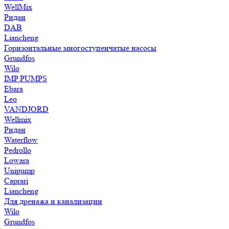
WellMix
Ридан
DAB
Liancheng
Горизонтальные многоступенчатые насосы
Grundfos
Wilo
IMP PUMPS
Ebara
Leo
VANDJORD
Wellmix
Ридан
Waterflow
Pedrollo
Lowara
Unipump
Caprari
Liancheng
Для дренажа и канализации
Wilo
Grundfos