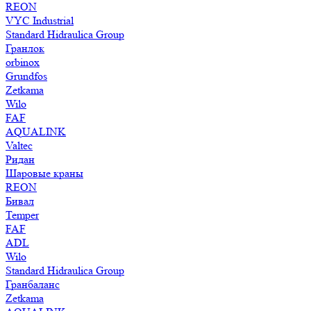
REON
VYC Industrial
Standard Hidraulica Group
Гранлок
orbinox
Grundfos
Zetkama
Wilo
FAF
AQUALINK
Valtec
Ридан
Шаровые краны
REON
Бивал
Temper
FAF
ADL
Wilo
Standard Hidraulica Group
Гранбаланс
Zetkama