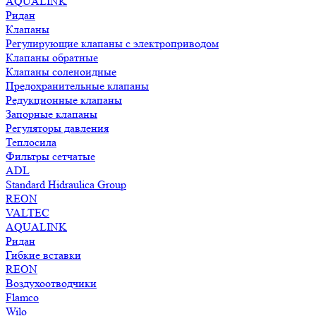
AQUALINK
Ридан
Клапаны
Регулирующие клапаны с электроприводом
Клапаны обратные
Клапаны соленоидные
Предохранительные клапаны
Редукционные клапаны
Запорные клапаны
Регуляторы давления
Теплосила
Фильтры сетчатые
ADL
Standard Hidraulica Group
REON
VALTEC
AQUALINK
Ридан
Гибкие вставки
REON
Воздухоотводчики
Flamco
Wilo