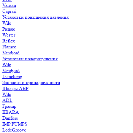
Vansan
Caprari
Установки повышения давления
Wilo
Ридан
Wester
Reflex
Flamco
Vandjord
Установки пожаротушения
Wilo
Vandjord
Liancheng
Запчасти и принадлежности
Шкафы АВР
Wilo
ADL
Гранар
EBARA
Danfoss
IMP PUMPS
LedeGroove