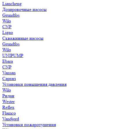
Liancheng
Дозировочные насосы
Grundfos
Wilo
CNP
Ligao
Скважинные насосы
Grundfos
Wilo
UNIPUMP
Ebara
CNP
Vansan
Caprari
Установки повышения давления
Wilo
Ридан
Wester
Reflex
Flamco
Vandjord
Установки пожаротушения