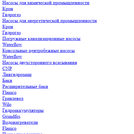
Насосы для химической промышленности
Крон
Гидрогаз
Насосы для энергетической промышленности
Крон
Гидрогаз
Погружные канализационные насосы
Waterflow
Консольные центробежные насосы
Waterflow
Насосы двухстороннего всасывания
CNP
Ливгидромаш
Баки
Расширительные баки
Flamco
Гранлевел
Wilo
Гидроаккумуляторы
Grundfos
Водонагреватели
Flamco