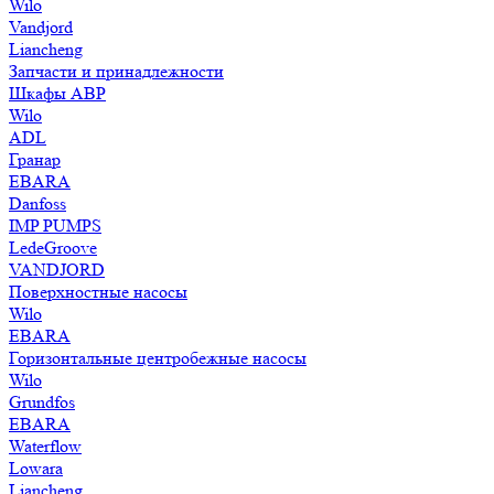
Wilo
Vandjord
Liancheng
Запчасти и принадлежности
Шкафы АВР
Wilo
ADL
Гранар
EBARA
Danfoss
IMP PUMPS
LedeGroove
VANDJORD
Поверхностные насосы
Wilo
EBARA
Горизонтальные центробежные насосы
Wilo
Grundfos
EBARA
Waterflow
Lowara
Liancheng