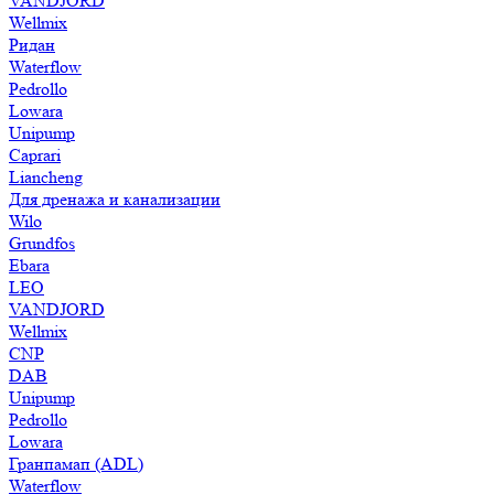
VANDJORD
Wellmix
Ридан
Waterflow
Pedrollo
Lowara
Unipump
Caprari
Liancheng
Для дренажа и канализации
Wilo
Grundfos
Ebara
LEO
VANDJORD
Wellmix
CNP
DAB
Unipump
Pedrollo
Lowara
Гранпамап (ADL)
Waterflow