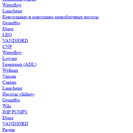
Waterflow
Liancheng
Консольные и консольно-моноблочные насосы
Grundfos
Ebara
LEO
VANDJORD
CNP
Waterflow
Lowara
Гранпамп (ADL)
Wellmix
Vansan
Caprari
Liancheng
Насосы «Inline»
Grundfos
Wilo
IMP PUMPS
Ebara
VANDJORD
Ридан