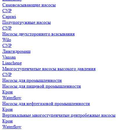
Самовсасывающие насосы
CNP
Caprari
Полупогружные насосы
CNP
Насосы двухстороннего всасывания
Wilo
CNP
Ливгидромаш
Vansan
Liancheng
Многоступенчатые насосы высокого давления
CNP
Насосы для промышленности
Насосы для пищевой промышленности
Крон
Waterflow
Насосы для нефтегазовой промышленности
Крон
Вертикальные многоступенчатые центробежные насосы
Крон
Waterflow